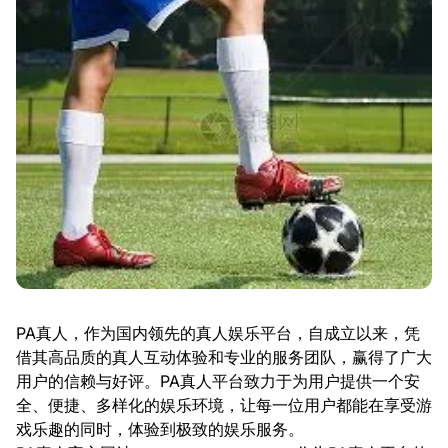
PA真人，作为国内领先的真人娱乐平台，自成立以来，凭
借其高品质的真人互动体验和专业的服务团队，赢得了广大
用户的信赖与好评。PA真人平台致力于为用户提供一个安
全、便捷、多样化的娱乐环境，让每一位用户都能在享受游
戏乐趣的同时，体验到极致的娱乐服务。