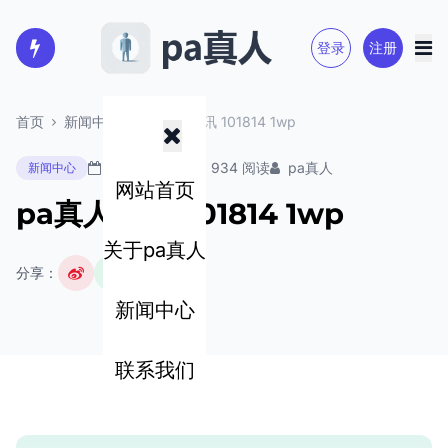
登录
注册
首页
新闻中心
pa真人 资讯 101814 1wp
2025-12-24
934 阅读
pa真人
新闻中心
网站首页
pa真人 资讯 101814 1wp
关于pa真人
分享：
新闻中心
联系我们