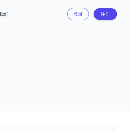
我们
登录
注册