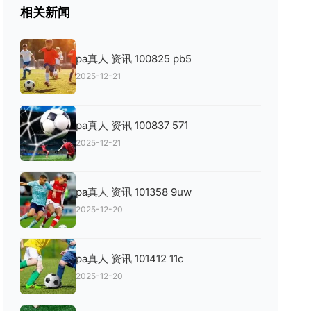
相关新闻
pa真人 资讯 100825 pb5
2025-12-21
pa真人 资讯 100837 571
2025-12-21
pa真人 资讯 101358 9uw
2025-12-20
pa真人 资讯 101412 11c
2025-12-20