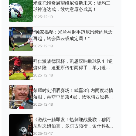
米亚托维奇展望维尼修斯未来：场均三
球神迹达成，续约意愿必成真！
2025-12-19
“独家揭秘：米兰神射手迈尼昂续约悬念
再起，转会风云或成定局！”
2025-12-19
拜仁激战德国杯，凯恩双响助球队4-1逆
袭科隆，迪亚斯传射两得手，单刀遗憾
错失良机！
2025-12-18
荣耀时刻泪洒赛场！武磊3年内两度动情
落泪，再夺中超第4冠，致敬梅西经典庆
祝瞬间
2025-12-18
《激战一触即发！热刺迎战曼联，穆阿
尼对决姆伯莫，多尔古领衔，舍什科&达
洛特待命》
2025-12-17