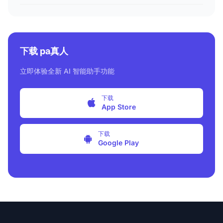
下载 pa真人
立即体验全新 AI 智能助手功能
下载
App Store
下载
Google Play