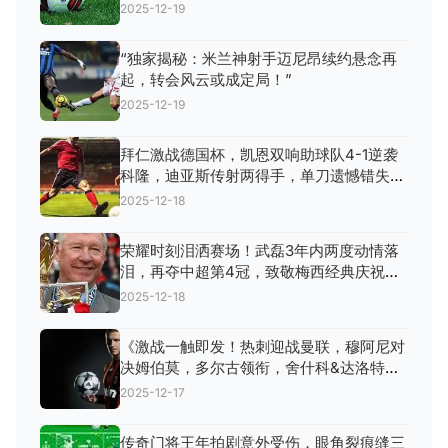
2025-12-19
“独家揭秘：米兰神射手迈尼昂续约悬念再
起，转会风云或成定局！”
2025-12-19
拜仁激战德国杯，凯恩双响助球队4-1逆袭
科隆，迪亚斯传射两得手，单刀遗憾错失良
机！
2025-12-18
荣耀时刻泪洒赛场！武磊3年内两度动情落
泪，再夺中超第4冠，致敬梅西经典庆祝瞬
间
2025-12-18
《激战一触即发！热刺迎战曼联，穆阿尼对
决姆伯莫，多尔古领衔，舍什科&达洛特待
命》
2025-12-17
传奇门将王年拍剧意外受伤，眼角裂痕缝三