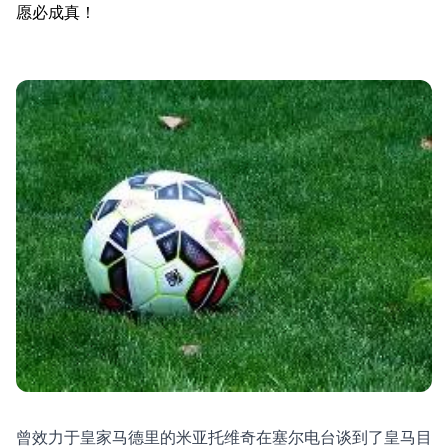
愿必成真！
曾效力于皇家马德里的米亚托维奇在塞尔电台谈到了皇马目