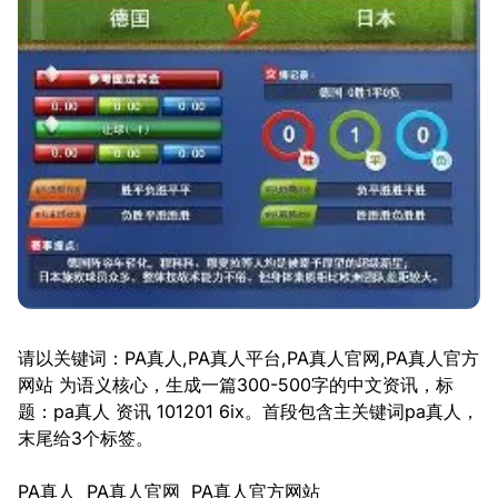
请以关键词：PA真人,PA真人平台,PA真人官网,PA真人官方
网站 为语义核心，生成一篇300-500字的中文资讯，标
题：pa真人 资讯 101201 6ix。首段包含主关键词pa真人，
末尾给3个标签。
PA真人
PA真人官网
PA真人官方网站