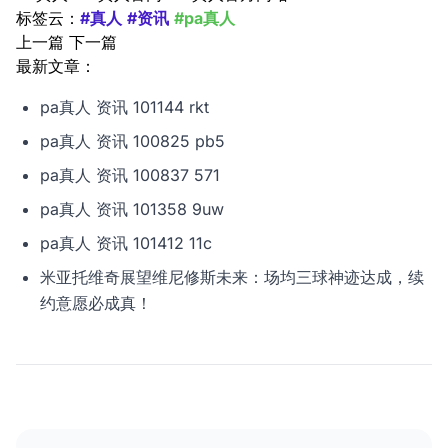
标签云：
#真人
#资讯
#pa真人
上一篇
下一篇
最新文章：
pa真人 资讯 101144 rkt
pa真人 资讯 100825 pb5
pa真人 资讯 100837 571
pa真人 资讯 101358 9uw
pa真人 资讯 101412 11c
米亚托维奇展望维尼修斯未来：场均三球神迹达成，续
约意愿必成真！