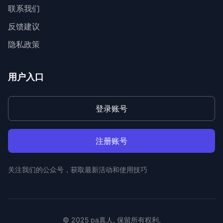
联系我们
反馈建议
隐私政策
用户入口
登录账号
注册账号
关注我们的公众号，获取最新活动和使用技巧
© 2025 pa真人. 保留所有权利.