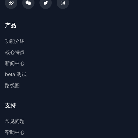
产品
功能介绍
核心特点
新闻中心
beta 测试
路线图
支持
常见问题
帮助中心