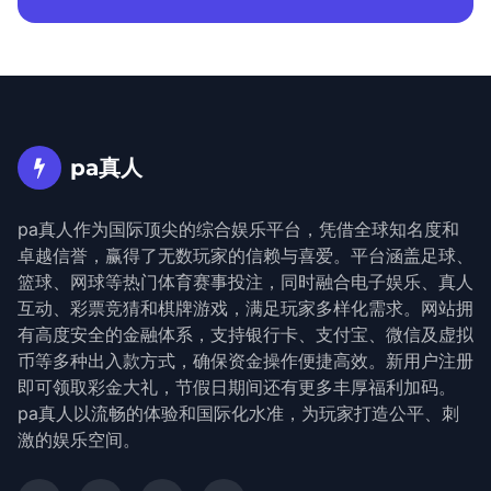
pa真人
pa真人作为国际顶尖的综合娱乐平台，凭借全球知名度和
卓越信誉，赢得了无数玩家的信赖与喜爱。平台涵盖足球、
篮球、网球等热门体育赛事投注，同时融合电子娱乐、真人
互动、彩票竞猜和棋牌游戏，满足玩家多样化需求。网站拥
有高度安全的金融体系，支持银行卡、支付宝、微信及虚拟
币等多种出入款方式，确保资金操作便捷高效。新用户注册
即可领取彩金大礼，节假日期间还有更多丰厚福利加码。
pa真人以流畅的体验和国际化水准，为玩家打造公平、刺
激的娱乐空间。