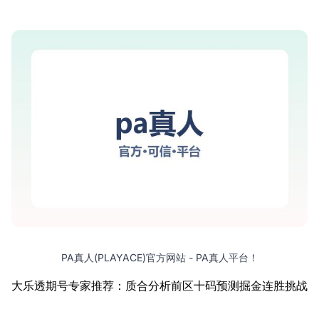
PA真人(PLAYACE)官方网站 - PA真人平台！
大乐透期号专家推荐：质合分析前区十码预测掘金连胜挑战