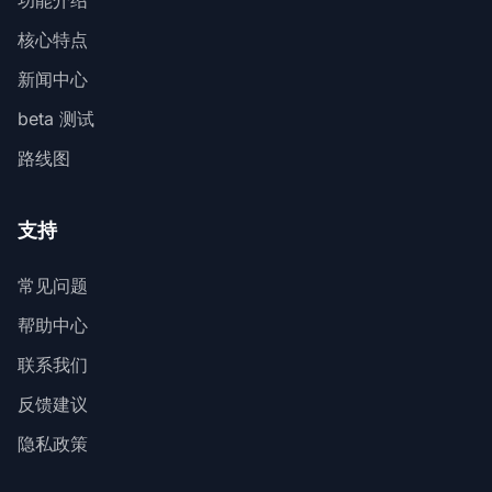
功能介绍
核心特点
新闻中心
beta 测试
路线图
支持
常见问题
帮助中心
联系我们
反馈建议
隐私政策