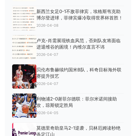
新西兰女足0-1不敌菲律宾，埃格斯韦克助
博尔登进球，菲律宾爆冷取得世界杯首胜！
2026-04-08
卢克-肖需展现铁血风范，否则队友将面临
进退维谷的困境！内维尔直言不讳
2026-04-07
贝伦布鲁赫续约国米B队，科奇目标海外联
赛提升技艺
2026-04-07
利物浦2-0谢菲尔德联：菲尔米诺间接助
攻，琼斯锁定胜局
2026-04-05
莫德里奇助皇马2-1逆袭，贝林厄姆读秒绝
杀定江山