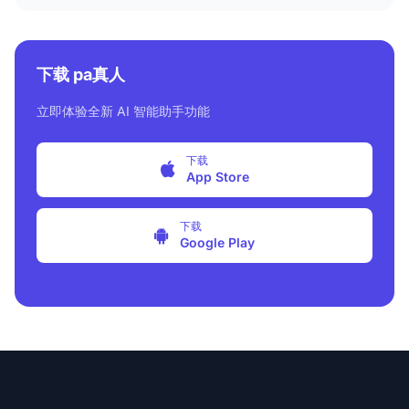
下载 pa真人
立即体验全新 AI 智能助手功能
下载
App Store
下载
Google Play