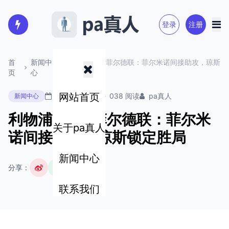
登录
注册
首
新闻中
利物浦2-0谢菲尔德联：菲尔米诺间接助攻，琼斯
页
心
锁定胜局
网站首页
2026-04-05
038 阅读
pa真人
新闻中心
利物浦2-0谢菲尔德联：菲尔米
关于pa真人
诺间接助攻，琼斯锁定胜局
新闻中心
分享：
联系我们