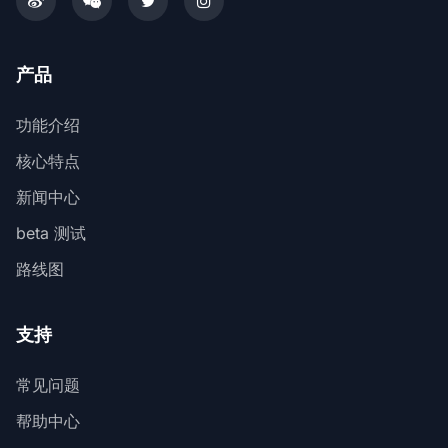
产品
功能介绍
核心特点
新闻中心
beta 测试
路线图
支持
常见问题
帮助中心