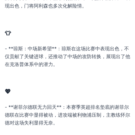
现出色，门将阿利森也多次化解险情。
👕
- **琼斯：中场新希望**：琼斯在这场比赛中表现出色，不
仅贡献了关键进球，还推动了中场的攻防转换，展现出了他
在克洛普体系中的潜力。
💖
- **谢菲尔德联无力回天**：本赛季英超排名垫底的谢菲尔
德联在比赛中显得被动，进攻端被利物浦压制，主教练怀尔
德对这场失利显得无奈。