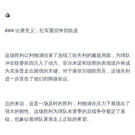
🍙
### 比赛意义：红军重回争四轨道
这场胜利让利物浦结束了连续三轮失利的尴尬局面，为球队
冲击联赛前四注入了动力。菲尔米诺和琼斯的表现或许将成
为克洛普走出困境的关键。对于谢菲尔德联而言，这场失利
进一步宣告了他们的降级命运。
总的来说，这是一场及时的胜利，利物浦在压力下展现出了
强大的韧性。这场胜利为球队本赛季的后续争夺奠定了基
础，也象征着球队逐渐走上正轨的希望。