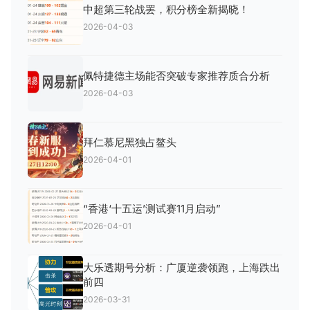
中超第三轮战罢，积分榜全新揭晓！
2026-04-03
佩特捷德主场能否突破专家推荐质合分析
2026-04-03
拜仁慕尼黑独占鳌头
2026-04-01
“香港‘十五运’测试赛11月启动”
2026-04-01
大乐透期号分析：广厦逆袭领跑，上海跌出
前四
2026-03-31