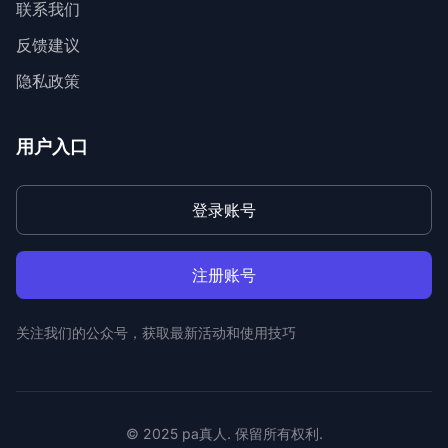
联系我们
反馈建议
隐私政策
用户入口
登录账号
注册账号
关注我们的公众号，获取最新活动和使用技巧
© 2025 pa真人. 保留所有权利.