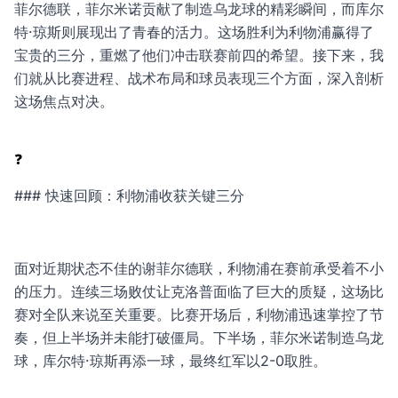
菲尔德联，菲尔米诺贡献了制造乌龙球的精彩瞬间，而库尔
特·琼斯则展现出了青春的活力。这场胜利为利物浦赢得了
宝贵的三分，重燃了他们冲击联赛前四的希望。接下来，我
们就从比赛进程、战术布局和球员表现三个方面，深入剖析
这场焦点对决。
❓
### 快速回顾：利物浦收获关键三分
面对近期状态不佳的谢菲尔德联，利物浦在赛前承受着不小
的压力。连续三场败仗让克洛普面临了巨大的质疑，这场比
赛对全队来说至关重要。比赛开场后，利物浦迅速掌控了节
奏，但上半场并未能打破僵局。下半场，菲尔米诺制造乌龙
球，库尔特·琼斯再添一球，最终红军以2-0取胜。