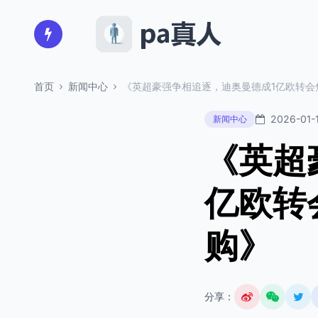
首页
新闻中心
《英超豪强争相追逐，迪奥曼德成1亿欧转会
2026-01-
新闻中心
《英超
亿欧转
购》
分享：