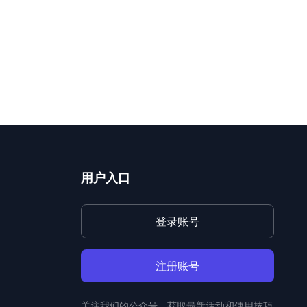
用户入口
登录账号
注册账号
关注我们的公众号，获取最新活动和使用技巧