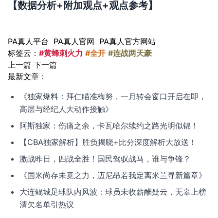
【数据分析+附加观点+观点参考】
PA真人平台
PA真人官网
PA真人官方网站
标签云：
#黄蜂刺火力
#全开
#连战两天豪
上一篇
下一篇
最新文章：
《独家爆料：拜仁瞄准梅努，一月转会窗口开启在即，
高层与经纪人大动作接触》
阿斯独家：伤痛之余，卡瓦哈尔续约之路光明似锦！
【CBA独家解析】胜负揭晓+比分深度解析大放送！
激战昨日，四战全胜！国民驾驭战马，谁与争锋？
《国米尚存未竟之力，迈尼昂若我定离米兰寻新篇章》
大连鲲城足球队内风波：球员未收薪酬疑云，无辜上榜
清欠名单引热议