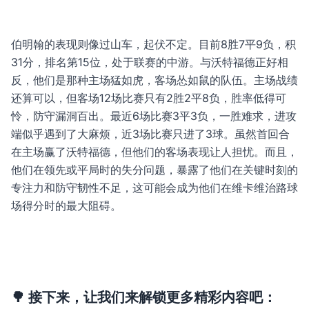
伯明翰的表现则像过山车，起伏不定。目前8胜7平9负，积
31分，排名第15位，处于联赛的中游。与沃特福德正好相
反，他们是那种主场猛如虎，客场怂如鼠的队伍。主场战绩
还算可以，但客场12场比赛只有2胜2平8负，胜率低得可
怜，防守漏洞百出。最近6场比赛3平3负，一胜难求，进攻
端似乎遇到了大麻烦，近3场比赛只进了3球。虽然首回合
在主场赢了沃特福德，但他们的客场表现让人担忧。而且，
他们在领先或平局时的失分问题，暴露了他们在关键时刻的
专注力和防守韧性不足，这可能会成为他们在维卡维治路球
场得分时的最大阻碍。
🌳 接下来，让我们来解锁更多精彩内容吧：