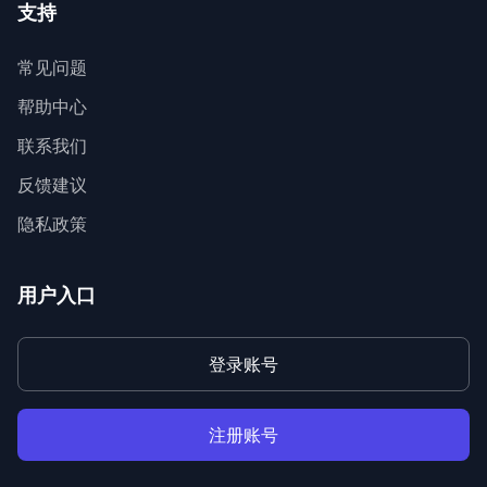
支持
常见问题
帮助中心
联系我们
反馈建议
隐私政策
用户入口
登录账号
注册账号