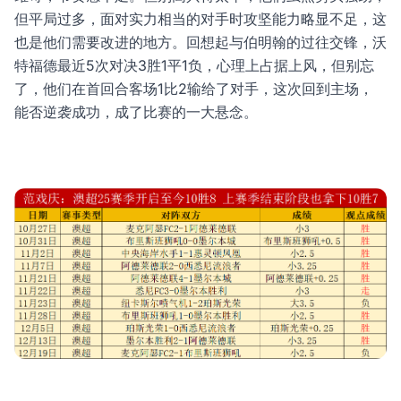
但平局过多，面对实力相当的对手时攻坚能力略显不足，这
也是他们需要改进的地方。回想起与伯明翰的过往交锋，沃
特福德最近5次对决3胜1平1负，心理上占据上风，但别忘
了，他们在首回合客场1比2输给了对手，这次回到主场，
能否逆袭成功，成了比赛的一大悬念。