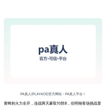
PA真人(PLAYACE)官方网站 - PA真人平台！
黄蜂刺火力全开，连战两天豪取10胜8，伯明翰客场挑战显