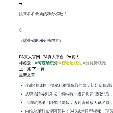
➡️
快来看看最新的积分榜吧！
⚾
（此处省略积分榜内容）
PA真人官网
PA真人平台
PA真人
标签云：
#阿森纳积分
#榜遥遥领先
#分优势领跑
上一篇
下一篇
最新文章：
连战4捷3胜！揭秘利雅得豪取佳绩，初始却低调
从职场跨界到乐坛？科纳特一遭罗梅罗“踢弦”后
《独家揭秘！阿尔巴离队，迈阿密释放天赋名额
内维尔犀利点评阿莫林：343战术阵型揭秘，球