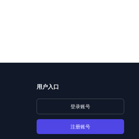
用户入口
登录账号
注册账号