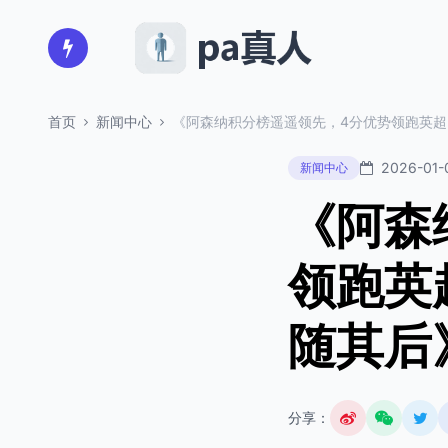
首页
新闻中心
《阿森纳积分榜遥遥领先，4分优势领跑英
2026-01-
新闻中心
《阿森
领跑英
随其后
分享：