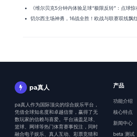
《维尔贝克5分钟内体验足球“极限反转”：点球
切尔西主场神勇，16战全胜！欧战与联赛双线飘红
产品
pa真人
功能介绍
pa真人作为国际顶尖的综合娱乐平台，
凭借全球知名度和卓越信誉，赢得了无
核心特点
数玩家的信赖与喜爱。平台涵盖足球、
新闻中心
篮球、网球等热门体育赛事投注，同时
融合电子娱乐、真人互动、彩票竞猜和
beta 测试