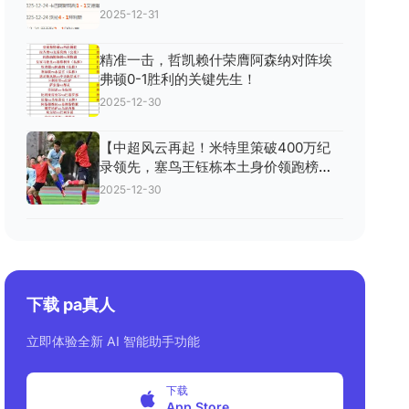
2025-12-31
精准一击，哲凯赖什荣膺阿森纳对阵埃
弗顿0-1胜利的关键先生！
2025-12-30
【中超风云再起！米特里策破400万纪
录领先，塞鸟王钰栋本土身价领跑榜
单】
2025-12-30
下载 pa真人
立即体验全新 AI 智能助手功能
下载
App Store