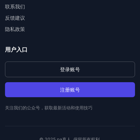
联系我们
反馈建议
隐私政策
用户入口
登录账号
注册账号
关注我们的公众号，获取最新活动和使用技巧
© 2025 pa真人. 保留所有权利.