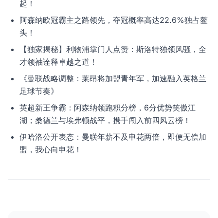
起！
阿森纳欧冠霸主之路领先，夺冠概率高达22.6%独占鳌
头！
【独家揭秘】利物浦掌门人点赞：斯洛特独领风骚，全
才领袖诠释卓越之道！
《曼联战略调整：莱昂将加盟青年军，加速融入英格兰
足球节奏》
英超新王争霸：阿森纳领跑积分榜，6分优势笑傲江
湖；桑德兰与埃弗顿战平，携手闯入前四风云榜！
伊哈洛公开表态：曼联年薪不及申花两倍，即便无偿加
盟，我心向申花！