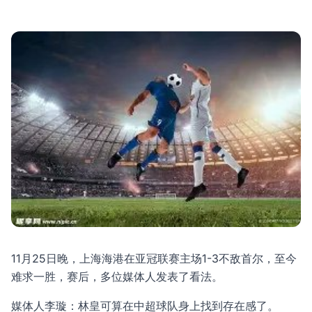
11月25日晚，上海海港在亚冠联赛主场1-3不敌首尔，至今
难求一胜，赛后，多位媒体人发表了看法。
媒体人李璇：林皇可算在中超球队身上找到存在感了。