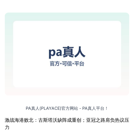
PA真人(PLAYACE)官方网站 - PA真人平台！
激战海港败北：古斯塔沃缺阵成重创；亚冠之路肩负热议压
力