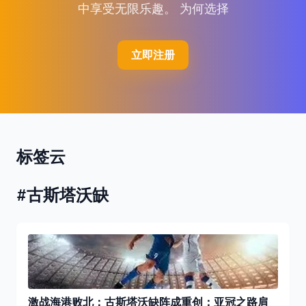
中享受无限乐趣。 为何选择
立即注册
标签云
#古斯塔沃缺
激战海港败北：古斯塔沃缺阵成重创；亚冠之路肩