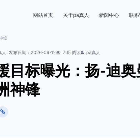
网站首页
关于pa真人
新闻中心
联系
神锋
人 发布日期：2026-06-12
705 阅读
pa真人
援目标曝光：扬-迪奥
洲神锋