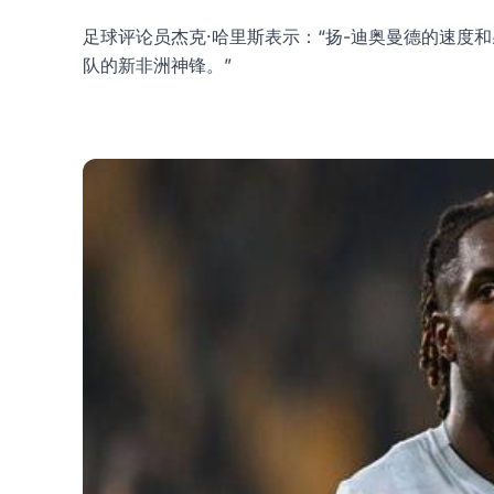
足球评论员杰克·哈里斯表示：“扬-迪奥曼德的速度
队的新非洲神锋。”