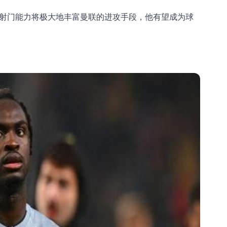
和射门能力将极大地丰富曼联的进攻手段，他有望成为球