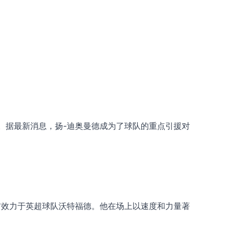
。据最新消息，扬-迪奥曼德成为了球队的重点引援对
前效力于英超球队沃特福德。他在场上以速度和力量著