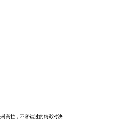
决科高拉，不容错过的精彩对决