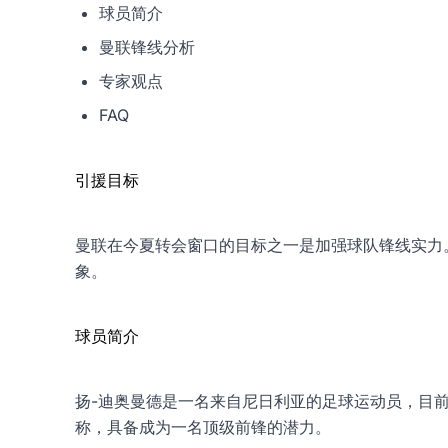
球员简介
曼联锋线分析
专家观点
FAQ
引援目标
曼联在今夏转会窗口的目标之一是加强球队锋线实力
象。
球员简介
扬-迪奥曼德是一名来自尼日利亚的足球运动员，目
称，具备成为一名顶级前锋的潜力。