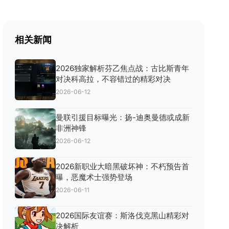
相关新闻
2026独家解析芬乙焦点战：古比斯青年
对决科高拉，不容错过的精彩对决
2026-06-12
曼联引援目标曝光：扬-迪奥曼德或成新
非洲神锋
2026-06-12
2026新职业大暗黑破坏神：不朽预告首
曝，恶魔术士强势登场
2026-06-11
2026国际友谊赛：斯洛伐克黑山精彩对
决解析