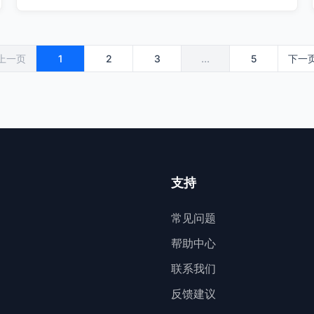
上一页
1
2
3
...
5
下一
支持
常见问题
帮助中心
联系我们
反馈建议