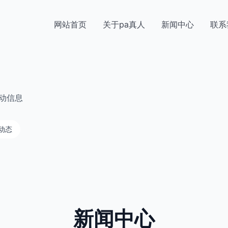
网站首页
关于pa真人
新闻中心
联系
活动信息
动态
新闻中心