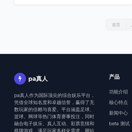
首页
产品
pa真人
功能介绍
pa真人作为国际顶尖的综合娱乐平台，
凭借全球知名度和卓越信誉，赢得了无
核心特点
数玩家的信赖与喜爱。平台涵盖足球、
新闻中心
篮球、网球等热门体育赛事投注，同时
融合电子娱乐、真人互动、彩票竞猜和
beta 测试
棋牌游戏，满足玩家多样化需求。网站