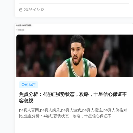
2026-06-12
公司动态
焦点分析：4连红强势状态，攻略，十星信心保证不
容忽视
pa真人官网,pa真人娱乐,pa真人游戏,pa真人投注,pa真人价格对
比,焦点分析：4连红强势状态，攻略，十星信心保证不...