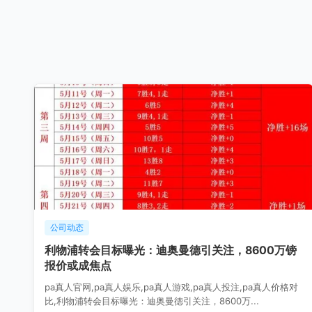
公司动态
利物浦转会目标曝光：迪奥曼德引关注，8600万镑
报价或成焦点
pa真人官网,pa真人娱乐,pa真人游戏,pa真人投注,pa真人价格对
比,利物浦转会目标曝光：迪奥曼德引关注，8600万...