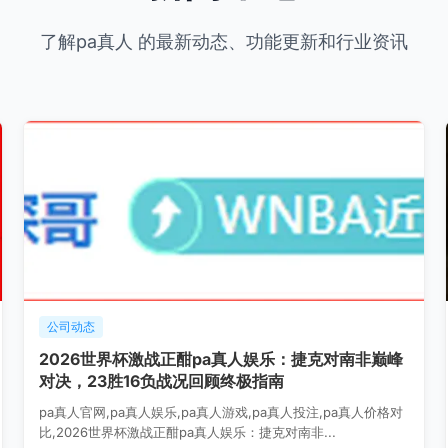
了解pa真人 的最新动态、功能更新和行业资讯
公司动态
2026世界杯激战正酣pa真人娱乐：捷克对南非巅峰
对决，23胜16负战况回顾终极指南
pa真人官网,pa真人娱乐,pa真人游戏,pa真人投注,pa真人价格对
比,2026世界杯激战正酣pa真人娱乐：捷克对南非...