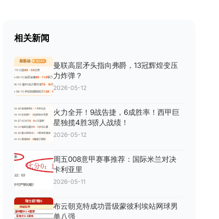
相关新闻
曼联高层矛头指向弗爵，13冠辉煌变压
力炸弹？
2026-05-12
火力全开！9战告捷，6成胜率！西甲巨
星独揽4胜3骄人战绩！
2026-05-12
周五008意甲赛事推荐：国际米兰对决
卡利亚里
2026-05-11
布云朝克特成功晋级蒙彼利埃站网球男
单八强