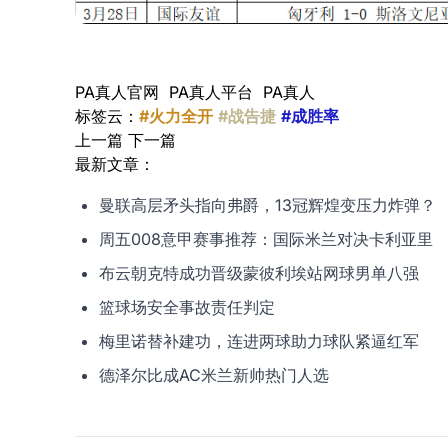
PA真人官网
PA真人平台
PA真人
标签云：
#火力全开
#战告捷
#成胜率
上一篇
下一篇
最新文章：
曼联高层矛头指向弗爵，13冠辉煌变压力炸弹？
周五008意甲赛事推荐：国际米兰对决卡利亚里
布云朝克特成功晋级蒙彼利埃站网球男单八强
篮球场安全事故责任判定
梅里诺替补建功，连进两球助力球队紧逼红军
德泽尔比成AC米兰新帅热门人选