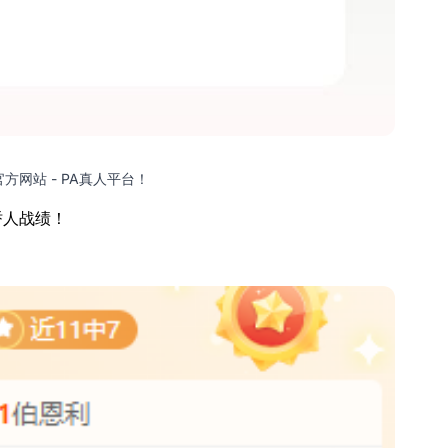
)官方网站 - PA真人平台！
骄人战绩！