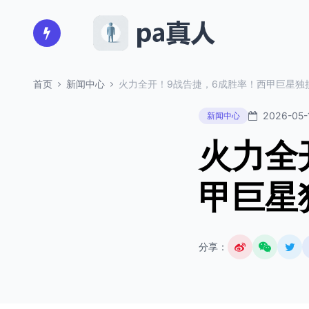
首页
新闻中心
火力全开！9战告捷，6成胜率！西甲巨星独
2026-05-
新闻中心
火力全
甲巨星
分享：