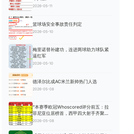
2026-05-11
篮球场安全事故责任判定
2026-05-10
梅里诺替补建功，连进两球助力球队紧
逼红军
2026-05-10
德泽尔比成AC米兰新帅热门人选
2026-05-08
“本赛季欧冠Whoscored评分前五：拉
菲尼亚位居榜首，西甲四大射手齐聚，
萨卡亦在榜单”
2026-05-08