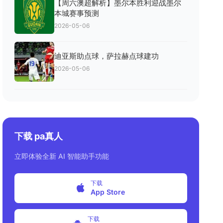
【周六澳超解析】墨尔本胜利迎战墨尔
本城赛事预测
2026-05-06
迪亚斯助点球，萨拉赫点球建功
2026-05-06
下载 pa真人
立即体验全新 AI 智能助手功能
下载
App Store
下载