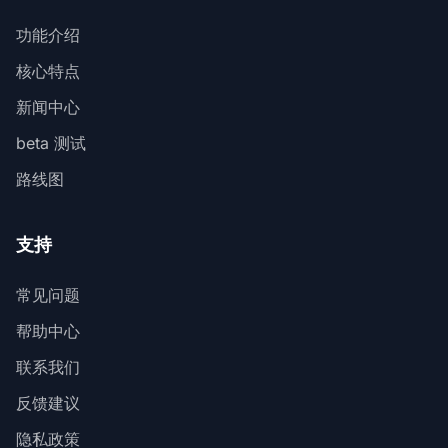
功能介绍
核心特点
新闻中心
beta 测试
路线图
支持
常见问题
帮助中心
联系我们
反馈建议
隐私政策