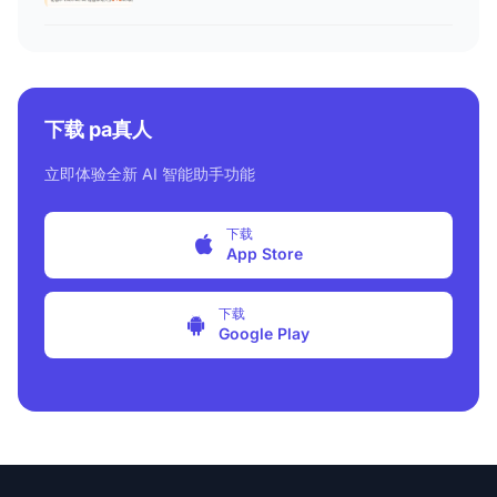
下载 pa真人
立即体验全新 AI 智能助手功能
下载
App Store
下载
Google Play