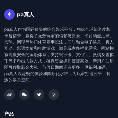
pa真人
pa真人作为国际顶尖的综合娱乐平台，凭借全球知名度和
卓越信誉，赢得了无数玩家的信赖与喜爱。平台涵盖足球、
篮球、网球等热门体育赛事投注，同时融合电子娱乐、真人
互动、彩票竞猜和棋牌游戏，满足玩家多样化需求。网站拥
有高度安全的金融体系，支持银行卡、支付宝、微信及虚拟
币等多种出入款方式，确保资金操作便捷高效。新用户注册
即可领取彩金大礼，节假日期间还有更多丰厚福利加码。
pa真人以流畅的体验和国际化水准，为玩家打造公平、刺
激的娱乐空间。
产品