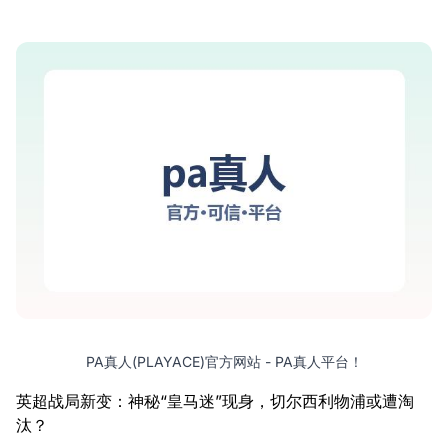
PA真人(PLAYACE)官方网站 - PA真人平台！
英超战局新变：神秘“皇马迷”现身，切尔西利物浦或遭淘
汰？