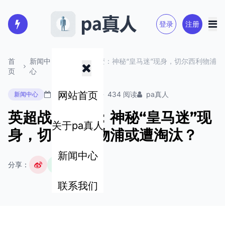
登录
注册
首
新闻中
英超战局新变：神秘“皇马迷”现身，切尔西利物浦
页
心
或遭淘汰？
网站首页
2026-03-07
434 阅读
pa真人
新闻中心
英超战局新变：神秘“皇马迷”现
关于pa真人
身，切尔西利物浦或遭淘汰？
新闻中心
分享：
联系我们