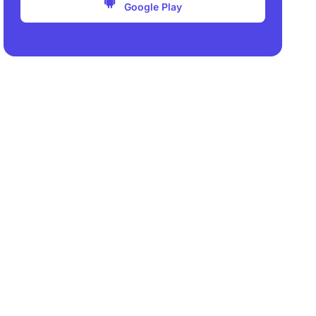
Google Play