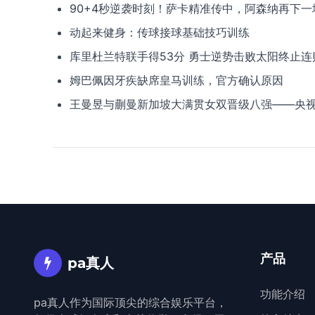
90+4秒逆袭时刻！萨卡精准传中，阿森纳再下一
动起来健身：传球接球基础技巧训练
库里杜兰特联手得53分 勇士逆势击败太阳终止连
姆巴佩因牙疾缺席皇马训练，官方确认原因
王曼昱与蒯曼新加坡大满贯女双晋级八强——央
产品
pa真人
功能介绍
pa真人作为国际顶尖的综合娱乐平台，