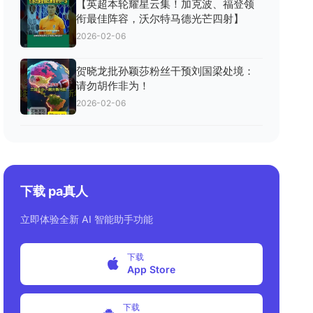
【英超本轮耀星云集！加克波、福登领
衔最佳阵容，沃尔特马德光芒四射】
2026-02-06
贺晓龙批孙颖莎粉丝干预刘国梁处境：
请勿胡作非为！
2026-02-06
下载 pa真人
立即体验全新 AI 智能助手功能
下载
App Store
下载