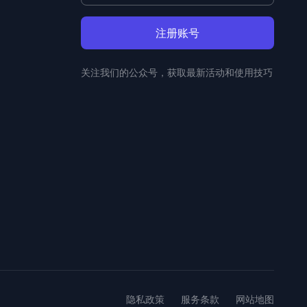
注册账号
关注我们的公众号，获取最新活动和使用技巧
隐私政策
服务条款
网站地图