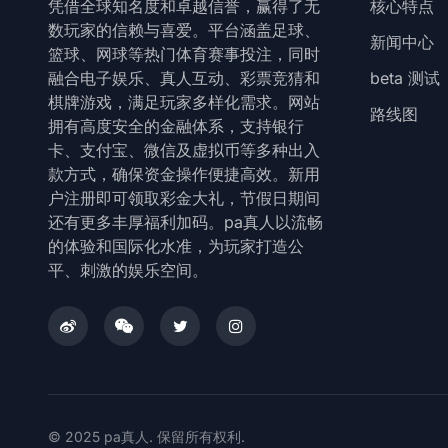
凭借全球知名度和卓越信誉，赢得了无
核心特点
数玩家的信赖与喜爱。平台涵盖足球、
新闻中心
篮球、网球等热门体育赛事投注，同时
融合电子娱乐、真人互动、彩票竞猜和
beta 测试
棋牌游戏，满足玩家多样化需求。网站
路线图
拥有高度安全的金融体系，支持银行
卡、支付宝、微信及虚拟币等多种出入
款方式，确保资金操作便捷高效。新用
户注册即可领取彩金大礼，节假日期间
还有更多丰厚福利加码。pa真人以流畅
的体验和国际化水准，为玩家打造公
平、刺激的娱乐空间。
© 2025 pa真人. 保留所有权利.