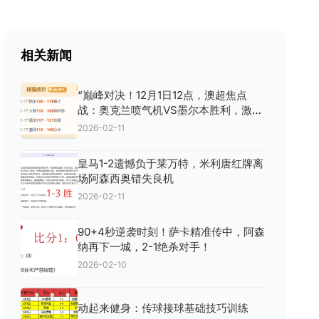
相关新闻
“巅峰对决！12月1日12点，澳超焦点
战：奥克兰喷气机VS墨尔本胜利，激情
碰撞一触即发！”
2026-02-11
皇马1-2遗憾负于莱万特，米利唐红牌离
场阿森西奥错失良机
2026-02-11
90+4秒逆袭时刻！萨卡精准传中，阿森
纳再下一城，2-1绝杀对手！
2026-02-10
动起来健身：传球接球基础技巧训练