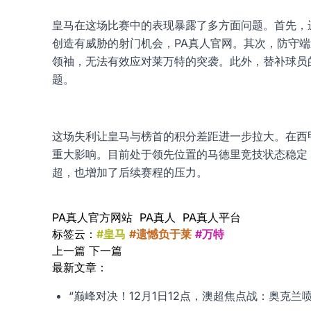
皇马在这场比赛中的表现暴露了多方面问题。首先，
创造有威胁的射门机会，
PA真人官网
。其次，防守端
领袖，无法有效应对莱万特的突袭。此外，替补球员
题。
这场失利让皇马与榜首的积分差距进一步拉大。在西
重大影响。目前处于领先位置的马德里竞技状态稳定
超，也增加了后续赛程的压力。
PA真人官方网站
PA真人
PA真人平台
标签云：
#皇马
#遗憾负于莱
#万特
上一篇
下一篇
最新文章：
“巅峰对决！12月1日12点，澳超焦点战：奥克兰