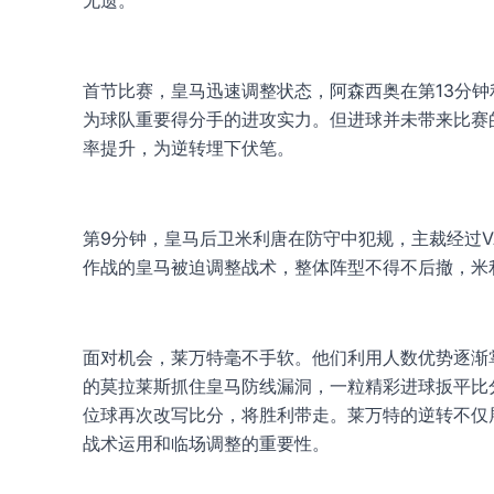
首节比赛，皇马迅速调整状态，阿森西奥在第13分
为球队重要得分手的进攻实力。但进球并未带来比赛
率提升，为逆转埋下伏笔。
第9分钟，皇马后卫米利唐在防守中犯规，主裁经过V
作战的皇马被迫调整战术，整体阵型不得不后撤，米
面对机会，莱万特毫不手软。他们利用人数优势逐渐
的莫拉莱斯抓住皇马防线漏洞，一粒精彩进球扳平比分
位球再次改写比分，将胜利带走。莱万特的逆转不仅
战术运用和临场调整的重要性。