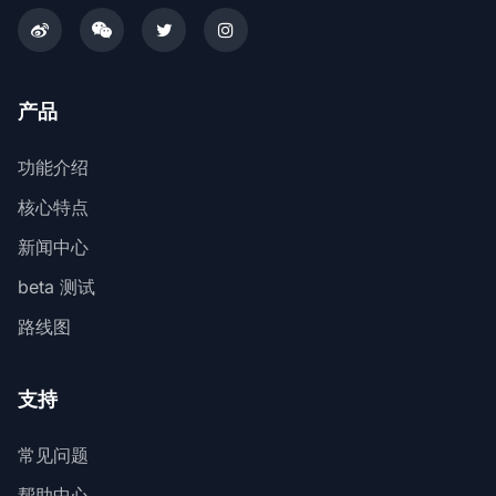
产品
功能介绍
核心特点
新闻中心
beta 测试
路线图
支持
常见问题
帮助中心