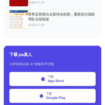
2026-01-24
世界足联推出全新排名机制，重新划分国际
球队分组框架
2026-01-24
下载 pa真人
立即体验全新 AI 智能助手功能
下载
App Store
下载
Google Play