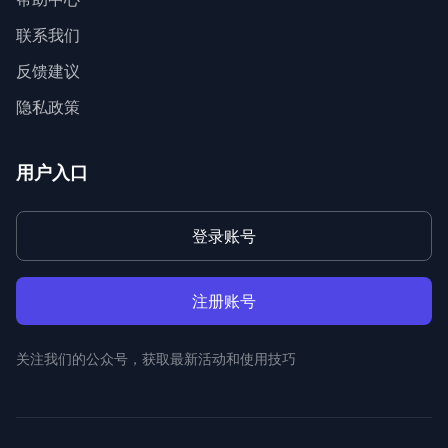
联系我们
反馈建议
隐私政策
用户入口
登录账号
注册账号
关注我们的公众号，获取最新活动和使用技巧