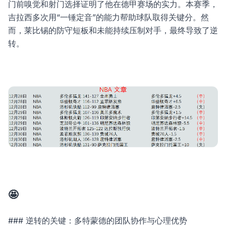
门前嗅觉和射门选择证明了他在德甲赛场的实力。本赛季，
吉拉西多次用“一锤定音”的能力帮助球队取得关键分。然
而，莱比锡的防守短板和未能持续压制对手，最终导致了逆
转。
🤩
### 逆转的关键：多特蒙德的团队协作与心理优势