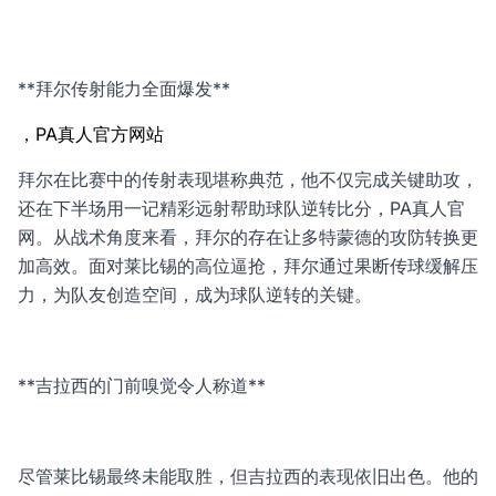
**拜尔传射能力全面爆发**
，
PA真人官方网站
拜尔在比赛中的传射表现堪称典范，他不仅完成关键助攻，
还在下半场用一记精彩远射帮助球队逆转比分，
PA真人官
网
。从战术角度来看，拜尔的存在让多特蒙德的攻防转换更
加高效。面对莱比锡的高位逼抢，拜尔通过果断传球缓解压
力，为队友创造空间，成为球队逆转的关键。
**吉拉西的门前嗅觉令人称道**
尽管莱比锡最终未能取胜，但吉拉西的表现依旧出色。他的