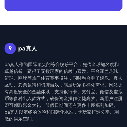
pa真人
pa真人作为国际顶尖的综合娱乐平台，凭借全球知名度和
卓越信誉，赢得了无数玩家的信赖与喜爱。平台涵盖足球、
篮球、网球等热门体育赛事投注，同时融合电子娱乐、真人
互动、彩票竞猜和棋牌游戏，满足玩家多样化需求。网站拥
有高度安全的金融体系，支持银行卡、支付宝、微信及虚拟
币等多种出入款方式，确保资金操作便捷高效。新用户注册
即可领取彩金大礼，节假日期间还有更多丰厚福利加码。
pa真人以流畅的体验和国际化水准，为玩家打造公平、刺
激的娱乐空间。