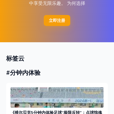
中享受无限乐趣。 为何选择
立即注册
标签云
#分钟内体验
《维尔贝克5分钟内体验足球“极限反转”：点球惊魂