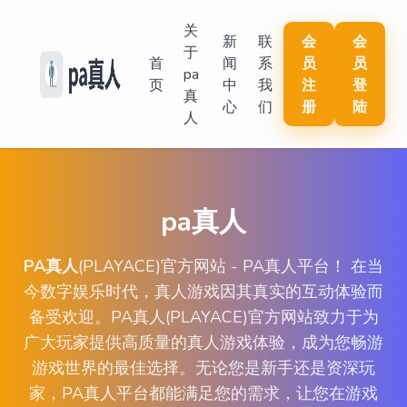
关
新
联
会
会
于
首
闻
系
员
员
pa
页
中
我
注
登
真
心
们
册
陆
人
pa真人
PA真人
(PLAYACE)官方网站 - PA真人平台！ 在当
今数字娱乐时代，真人游戏因其真实的互动体验而
备受欢迎。PA真人(PLAYACE)官方网站致力于为
广大玩家提供高质量的真人游戏体验，成为您畅游
游戏世界的最佳选择。无论您是新手还是资深玩
家，PA真人平台都能满足您的需求，让您在游戏