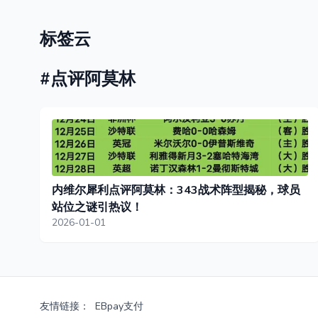
标签云
#点评阿莫林
内维尔犀利点评阿莫林：343战术阵型揭秘，球员
站位之谜引热议！
2026-01-01
友情链接：
EBpay支付