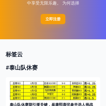
中享受无限乐趣。 为何选择
立即注册
标签云
#泰山队休赛
泰山队休赛期引援关键，崔康熙喜忧参半选人挑战