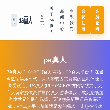
关
新
联
会
会
于
首
闻
系
员
员
pa
页
中
我
注
登
真
心
们
册
陆
人
pa真人
PA真人
(PLAYACE)官方网站 - PA真人平台！ 在当
今数字娱乐时代，真人游戏因其真实的互动体验而
备受欢迎。PA真人(PLAYACE)官方网站致力于为
广大玩家提供高质量的真人游戏体验，成为您畅游
游戏世界的最佳选择。无论您是新手还是资深玩
家，PA真人平台都能满足您的需求，让您在游戏