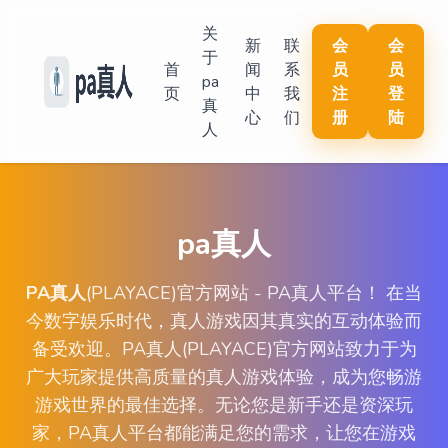
关
新
联
会
会
于
首
闻
系
员
员
pa
页
中
我
注
登
真
心
们
册
陆
人
pa真人
PA真人
(PLAYACE)官方网站 - PA真人平台！ 在当
今数字娱乐时代，真人游戏因其真实的互动体验而
备受欢迎。PA真人(PLAYACE)官方网站致力于为
广大玩家提供高质量的真人游戏体验，成为您畅游
游戏世界的最佳选择。无论您是新手还是资深玩
家，PA真人平台都能满足您的需求，让您在游戏