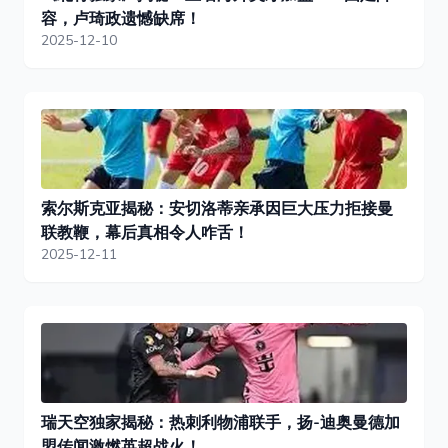
容，卢琦政遗憾缺席！
2025-12-10
索尔斯克亚揭秘：安切洛蒂亲承因巨大压力拒接曼
联教鞭，幕后真相令人咋舌！
2025-12-11
瑞天空独家揭秘：热刺利物浦联手，扬-迪奥曼德加
盟传闻激燃英超战火！