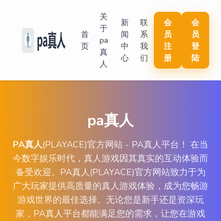
关
新
联
会
会
于
首
闻
系
员
员
pa
页
中
我
注
登
真
心
们
册
陆
人
pa真人
PA真人
(PLAYACE)官方网站 - PA真人平台！ 在当
今数字娱乐时代，真人游戏因其真实的互动体验而
备受欢迎。PA真人(PLAYACE)官方网站致力于为
广大玩家提供高质量的真人游戏体验，成为您畅游
游戏世界的最佳选择。无论您是新手还是资深玩
家，PA真人平台都能满足您的需求，让您在游戏