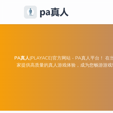
PA真人
(PLAYACE)官方网站 - PA真人平
家提供高质量的真人游戏体验，成为您畅游游戏