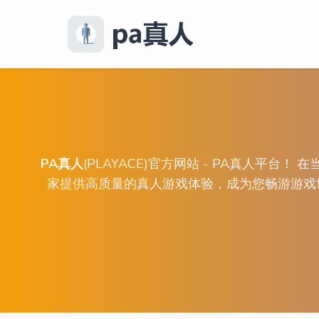
PA真人
(PLAYACE)官方网站 - PA真人平
家提供高质量的真人游戏体验，成为您畅游游戏