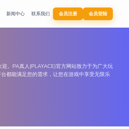
人
新闻中心
联系我们
会员注册
会员登陆
迎。PA真人(PLAYACE)官方网站致力于为广大玩
平台都能满足您的需求，让您在游戏中享受无限乐