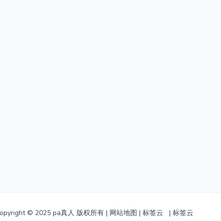
opyright © 2025
pa真人
版权所有 |
网站地图
|
标签云
|
标签云