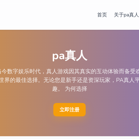
首页
关于pa真
pa真人
台！ 在当今数字娱乐时代，真人游戏因其真实的互动体验而备受欢
世界的最佳选择。无论您是新手还是资深玩家，PA真人
趣。 为何选择
立即注册