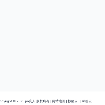
opyright © 2025
pa真人
版权所有 |
网站地图
|
标签云
|
标签云