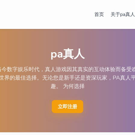
首页
关于pa真
pa真人
台！ 在当今数字娱乐时代，真人游戏因其真实的互动体验而备受欢
世界的最佳选择。无论您是新手还是资深玩家，PA真人
趣。 为何选择
立即注册