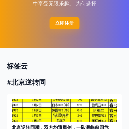
中享受无限乐趣。 为何选择
立即注册
标签云
#北京逆转同
北京逆转同曦，双方均遭重创，一队濒临前四危