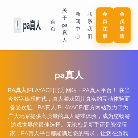
关
新
联
会
会
于
首
闻
系
员
员
pa
页
中
我
注
登
真
心
们
册
陆
人
pa真人
PA真人
(PLAYACE)官方网站 - PA真人平台！ 在当
今数字娱乐时代，真人游戏因其真实的互动体验而
备受欢迎。PA真人(PLAYACE)官方网站致力于为
广大玩家提供高质量的真人游戏体验，成为您畅游
游戏世界的最佳选择。无论您是新手还是资深玩
家，PA真人平台都能满足您的需求，让您在游戏