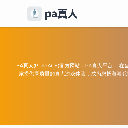
PA真人
(PLAYACE)官方网站 - PA真人平
家提供高质量的真人游戏体验，成为您畅游游戏