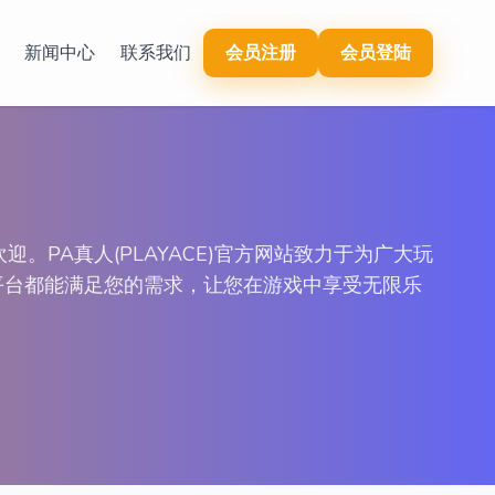
人
新闻中心
联系我们
会员注册
会员登陆
迎。PA真人(PLAYACE)官方网站致力于为广大玩
平台都能满足您的需求，让您在游戏中享受无限乐