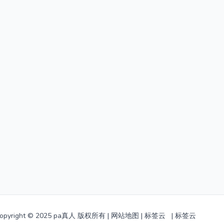
opyright © 2025
pa真人
版权所有 |
网站地图
|
标签云
|
标签云