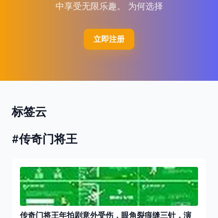
中享受无限乐趣。 为何选择
立即注册
标签云
#传奇门将王
传奇门将王年拍剧意外受伤，眼角裂痕缝三针，演