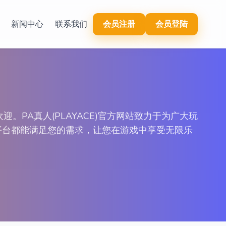
人
新闻中心
联系我们
会员注册
会员登陆
迎。PA真人(PLAYACE)官方网站致力于为广大玩
平台都能满足您的需求，让您在游戏中享受无限乐