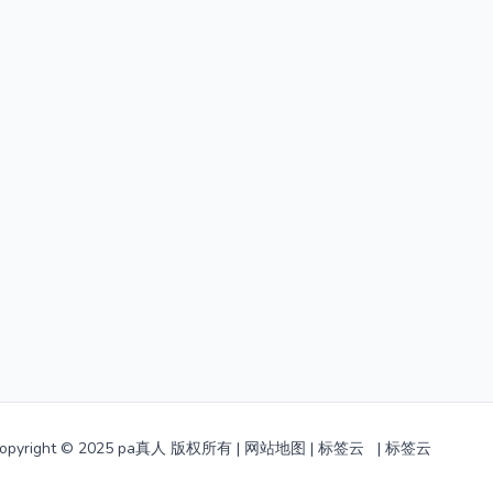
opyright © 2025
pa真人
版权所有 |
网站地图
|
标签云
|
标签云