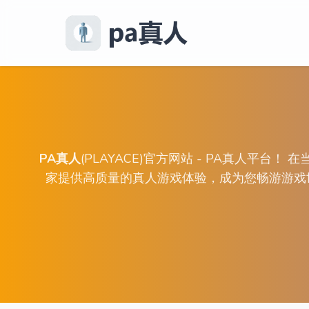
PA真人
(PLAYACE)官方网站 - PA真人平
家提供高质量的真人游戏体验，成为您畅游游戏