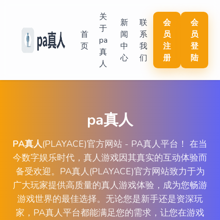
关
新
联
会
会
于
首
闻
系
员
员
pa
页
中
我
注
登
真
心
们
册
陆
人
pa真人
PA真人
(PLAYACE)官方网站 - PA真人平台！ 在当
今数字娱乐时代，真人游戏因其真实的互动体验而
备受欢迎。PA真人(PLAYACE)官方网站致力于为
广大玩家提供高质量的真人游戏体验，成为您畅游
游戏世界的最佳选择。无论您是新手还是资深玩
家，PA真人平台都能满足您的需求，让您在游戏