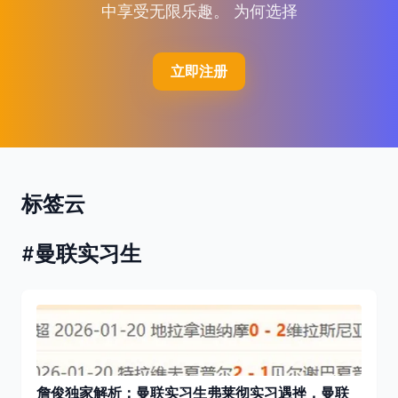
中享受无限乐趣。 为何选择
立即注册
标签云
#曼联实习生
詹俊独家解析：曼联实习生弗莱彻实习遇挫，曼联