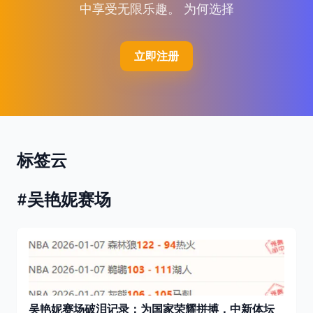
中享受无限乐趣。 为何选择
立即注册
标签云
#吴艳妮赛场
吴艳妮赛场破泪记录：为国家荣耀拼搏，中新体坛