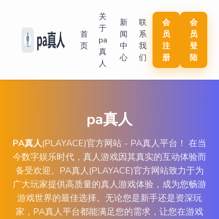
关
新
联
会
会
于
首
闻
系
员
员
pa
页
中
我
注
登
真
心
们
册
陆
人
pa真人
PA真人
(PLAYACE)官方网站 - PA真人平台！ 在当
今数字娱乐时代，真人游戏因其真实的互动体验而
备受欢迎。PA真人(PLAYACE)官方网站致力于为
广大玩家提供高质量的真人游戏体验，成为您畅游
游戏世界的最佳选择。无论您是新手还是资深玩
家，PA真人平台都能满足您的需求，让您在游戏