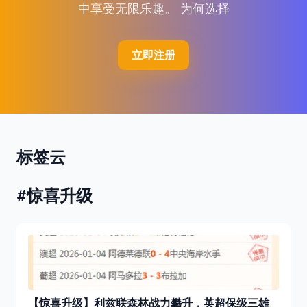
中享受无限乐趣。 为何选择
立即注册
标签云
#惊喜升级
【惊喜升级】利兹联森林战力攀升，英超保级三雄