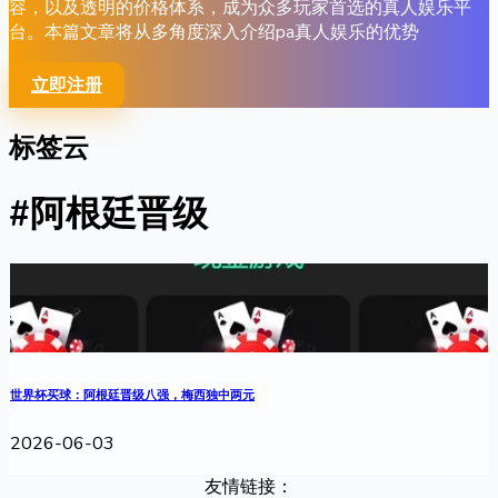
容，以及透明的价格体系，成为众多玩家首选的真人娱乐平
台。本篇文章将从多角度深入介绍pa真人娱乐的优势
立即注册
标签云
#阿根廷晋级
世界杯买球：阿根廷晋级八强，梅西独中两元
2026-06-03
友情链接：