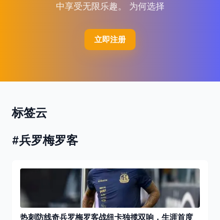
中享受无限乐趣。 为何选择
立即注册
标签云
#兵罗梅罗客
热刺防线奇兵罗梅罗客战纽卡独揽双响，生涯首度