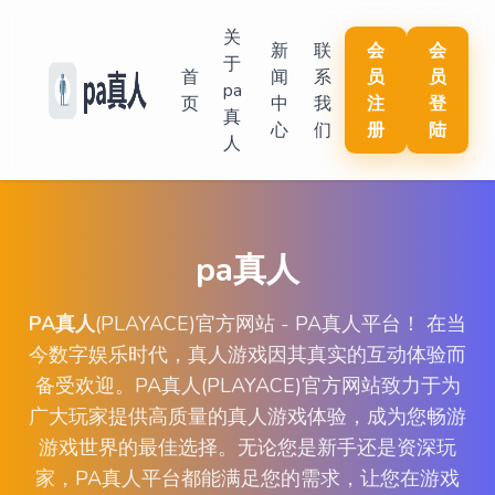
关
新
联
会
会
于
首
闻
系
员
员
pa
页
中
我
注
登
真
心
们
册
陆
人
pa真人
PA真人
(PLAYACE)官方网站 - PA真人平台！ 在当
今数字娱乐时代，真人游戏因其真实的互动体验而
备受欢迎。PA真人(PLAYACE)官方网站致力于为
广大玩家提供高质量的真人游戏体验，成为您畅游
游戏世界的最佳选择。无论您是新手还是资深玩
家，PA真人平台都能满足您的需求，让您在游戏