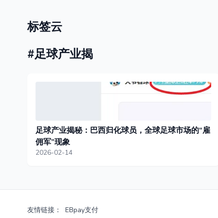
标签云
#足球产业揭
足球产业揭秘：巴西归化球员，全球足球市场的“雇
佣军”现象
2026-02-14
友情链接：
EBpay支付