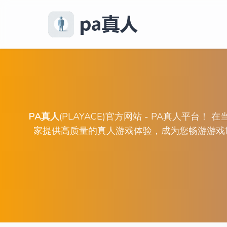
PA真人
(PLAYACE)官方网站 - PA真人平
家提供高质量的真人游戏体验，成为您畅游游戏