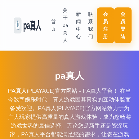
关
新
联
会
会
于
首
闻
系
员
员
pa
页
中
我
注
登
真
心
们
册
陆
人
pa真人
PA真人
(PLAYACE)官方网站 - PA真人平台！ 在当
今数字娱乐时代，真人游戏因其真实的互动体验而
备受欢迎。PA真人(PLAYACE)官方网站致力于为
广大玩家提供高质量的真人游戏体验，成为您畅游
游戏世界的最佳选择。无论您是新手还是资深玩
家，PA真人平台都能满足您的需求，让您在游戏