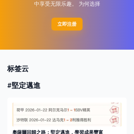
中享受无限乐趣。 为何选择
立即注册
标签云
#堅定邁進
奧薩爾回歸之路：堅定邁進，學習成果豐富