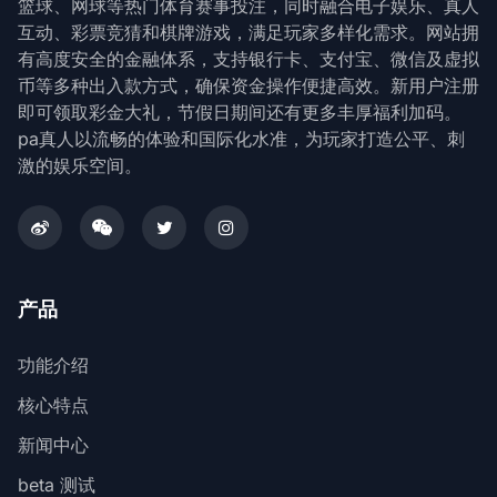
篮球、网球等热门体育赛事投注，同时融合电子娱乐、真人
互动、彩票竞猜和棋牌游戏，满足玩家多样化需求。网站拥
有高度安全的金融体系，支持银行卡、支付宝、微信及虚拟
币等多种出入款方式，确保资金操作便捷高效。新用户注册
即可领取彩金大礼，节假日期间还有更多丰厚福利加码。
pa真人以流畅的体验和国际化水准，为玩家打造公平、刺
激的娱乐空间。
产品
功能介绍
核心特点
新闻中心
beta 测试