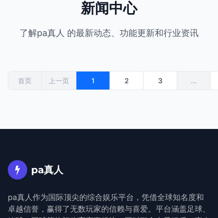
新闻中心
了解pa真人 的最新动态、功能更新和行业资讯
首页
上一页
1
2
3
...
pa真人
pa真人作为国际顶尖的综合娱乐平台，凭借全球知名度和
卓越信誉，赢得了无数玩家的信赖与喜爱。平台涵盖足球、