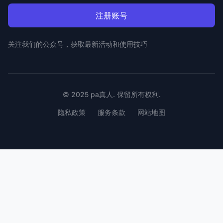
注册账号
关注我们的公众号，获取最新活动和使用技巧
© 2025 pa真人. 保留所有权利.
隐私政策
服务条款
网站地图