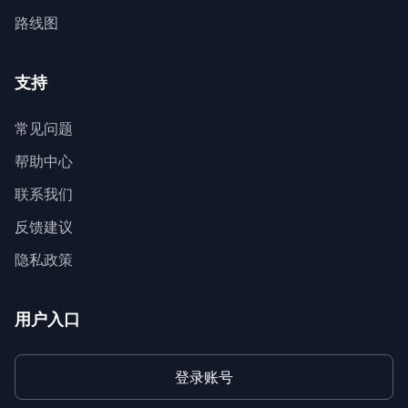
路线图
支持
常见问题
帮助中心
联系我们
反馈建议
隐私政策
用户入口
登录账号