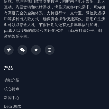
篮球、网球等热门体育赛事投注，同时融合电子娱乐、真人
互动、彩票竞猜和棋牌游戏，满足玩家多样化需求。网站拥
有高度安全的金融体系，支持银行卡、支付宝、微信及虚拟
币等多种出入款方式，确保资金操作便捷高效。新用户注册
即可领取彩金大礼，节假日期间还有更多丰厚福利加码。
pa真人以流畅的体验和国际化水准，为玩家打造公平、刺
激的娱乐空间。
产品
功能介绍
核心特点
新闻中心
beta 测试