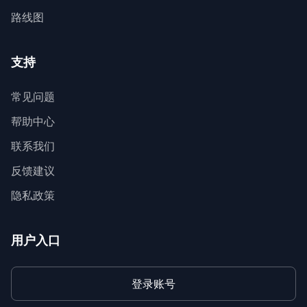
路线图
支持
常见问题
帮助中心
联系我们
反馈建议
隐私政策
用户入口
登录账号