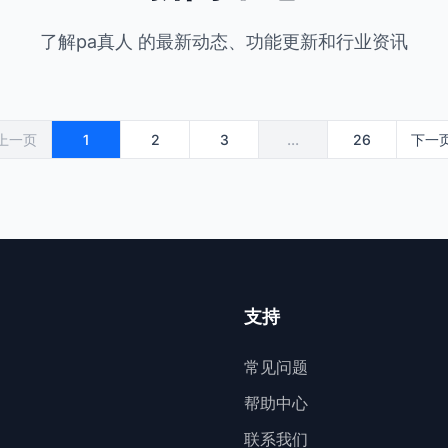
了解pa真人 的最新动态、功能更新和行业资讯
上一页
1
2
3
...
26
下一
支持
常见问题
帮助中心
联系我们