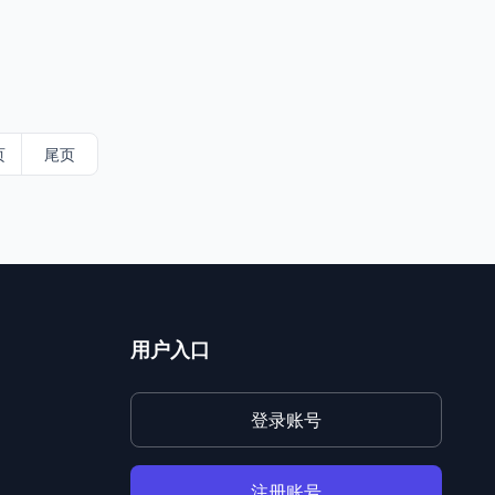
页
尾页
用户入口
登录账号
注册账号