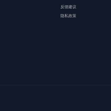
反馈建议
隐私政策