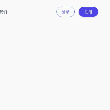
我们
登录
注册